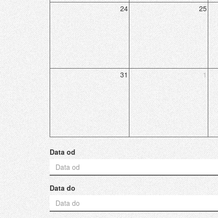
24
25
31
1
Data od
Data do