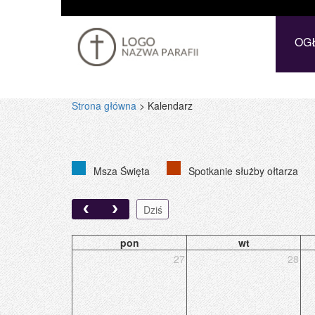
OG
Strona główna
>
Kalendarz
Msza Święta
Spotkanie służby ołtarza
Dziś
pon
wt
27
28