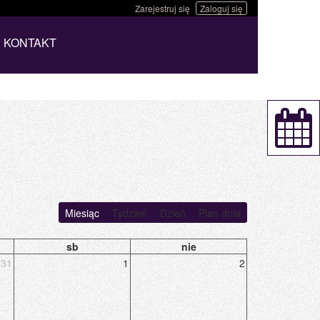
Zarejestruj się
Zaloguj się
KONTAKT
Miesiąc
Tydzień
Dzień
Plan dnia
sb
nie
31
1
2