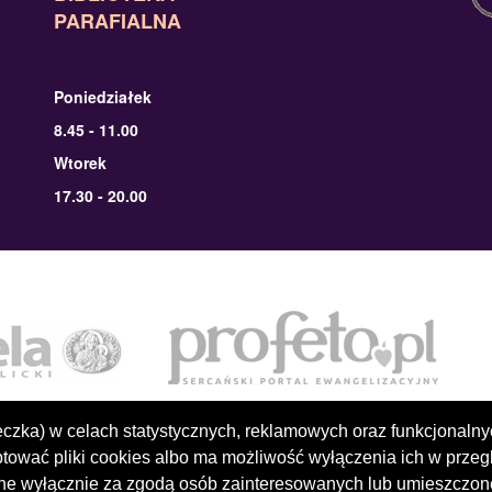
PARAFIALNA
Poniedziałek
8.45 - 11.00
Wtorek
17.30 - 20.00
teczka) w celach statystycznych, reklamowych oraz funkcjonaln
tować pliki cookies albo ma możliwość wyłączenia ich w prze
zone wyłącznie za zgodą osób zainteresowanych lub umieszczon
ht © Realizacja profetoIT. Wszelkie prawa zastrzeżone.