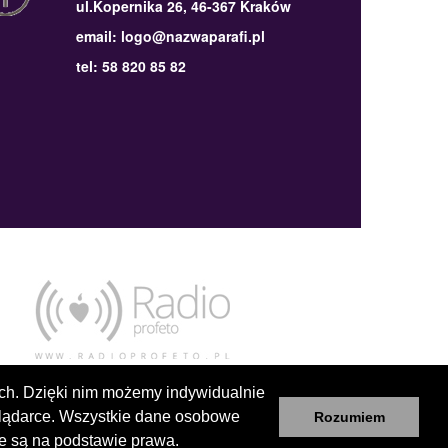
ul.Kopernika 26, 46-367 Kraków
email: logo@nazwaparafi.pl
tel: 58 820 85 82
ych. Dzięki nim możemy indywidualnie
glądarce. Wszystkie dane osobowe
Rozumiem
e są na podstawie prawa.