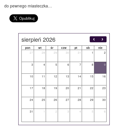
do pewnego miasteczka…
sierpień 2026
pon
wt
śr
czw
pt
sb
nie
27
28
29
30
31
1
2
3
4
5
6
7
8
9
10
11
12
13
14
15
16
17
18
19
20
21
22
23
24
25
26
27
28
29
30
31
1
2
3
4
5
6